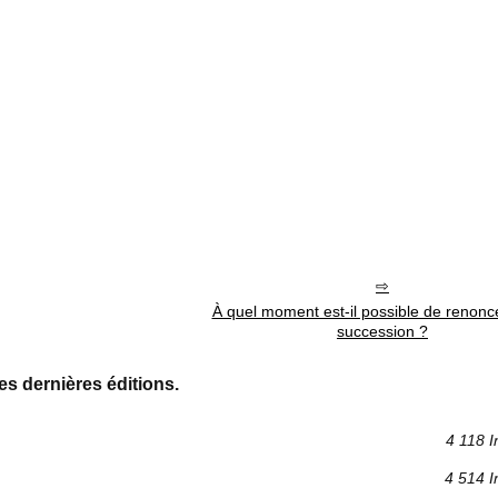
À quel moment est-il possible de renonc
succession ?
es dernières éditions.
4 118 I
4 514 I