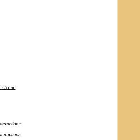
er à une
nteractions
nteractions