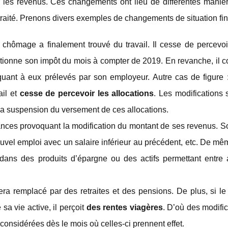
 les revenus. Ces changements ont lieu de différentes manièr
etraité. Prenons divers exemples de changements de situation fin
 chômage a finalement trouvé du travail. Il cesse de percevoi
nctionne son impôt du mois à compter de 2019. En revanche, il
quant à eux prélevés par son employeur. Autre cas de figure :
ail et
cesse de percevoir les allocations
. Les modifications 
a suspension du versement de ces allocations.
tances provoquant la modification du montant de ses revenus. S
nouvel emploi avec un salaire inférieur au précédent, etc. De mêm
nt dans des produits d’épargne ou des actifs permettant entre
era remplacé par des retraites et des pensions. De plus, si le 
a vie active, il perçoit
des rentes viagères
. D’où des modifi
considérées dès le mois où celles-ci prennent effet.