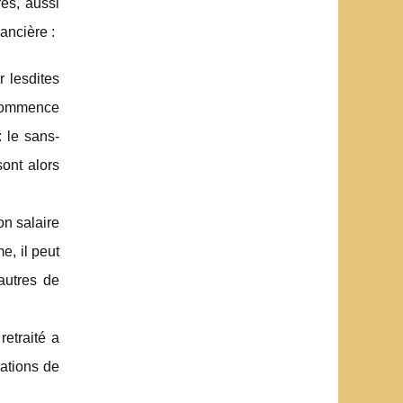
es, aussi
ancière :
r lesdites
 commence
 le sans-
sont alors
on salaire
e, il peut
 autres de
retraité a
cations de